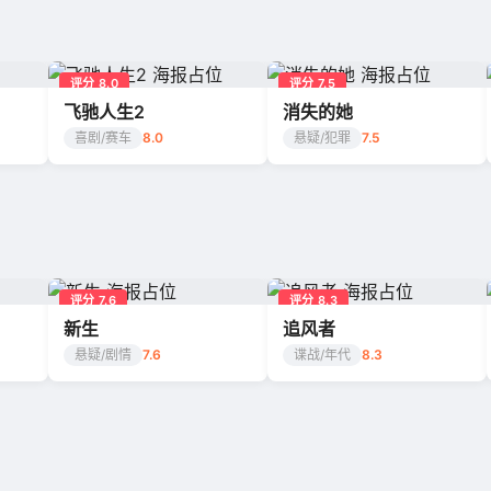
评分 8.0
评分 7.5
飞驰人生2
消失的她
喜剧/赛车
8.0
悬疑/犯罪
7.5
评分 7.6
评分 8.3
新生
追风者
悬疑/剧情
7.6
谍战/年代
8.3