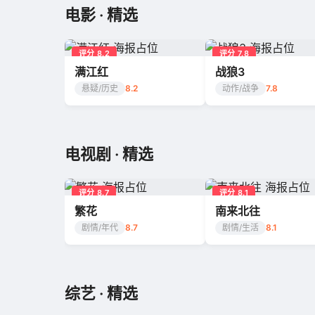
电影 · 精选
评分 8.2
评分 7.8
满江红
战狼3
悬疑/历史
8.2
动作/战争
7.8
电视剧 · 精选
评分 8.7
评分 8.1
繁花
南来北往
剧情/年代
8.7
剧情/生活
8.1
综艺 · 精选