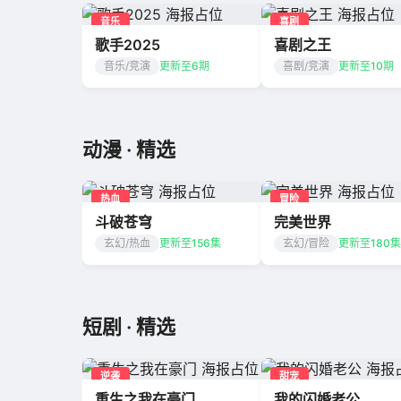
音乐
喜剧
歌手2025
喜剧之王
音乐/竞演
更新至6期
喜剧/竞演
更新至10期
动漫 · 精选
热血
冒险
斗破苍穹
完美世界
玄幻/热血
更新至156集
玄幻/冒险
更新至180集
短剧 · 精选
逆袭
甜宠
重生之我在豪门
我的闪婚老公