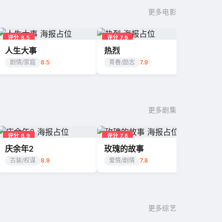
更多电影
评分 8.5
评分 7.9
人生大事
热烈
剧情/家庭
8.5
青春/励志
7.9
更多剧集
评分 8.9
评分 7.8
庆余年2
玫瑰的故事
古装/权谋
8.9
爱情/剧情
7.8
更多综艺