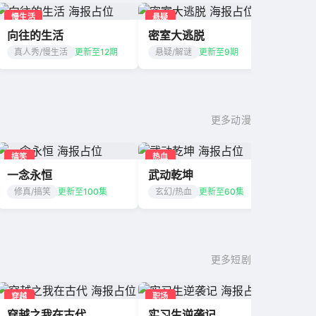
慢生活
悬疑
向往的生活
密室大逃脱
真人秀/慢生活
更新至12期
悬疑/解谜
更新至9期
更多动漫
搞笑
热血
一念永恒
武动乾坤
修真/搞笑
更新至100集
玄幻/热血
更新至60集
更多短剧
穿越
职场
穿越之我在古代
实习生逆袭记