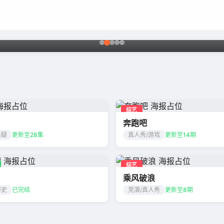
综艺
奔跑吧
悬疑
更新至28集
真人秀/游戏
更新至14期
综艺
乘风破浪
历史
已完结
竞演/真人秀
更新至8期