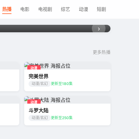
流浪
热播
电影
电视剧
综艺
动漫
短剧
科幻巨
›
更多热播
动漫
完美世界
动漫/玄幻
更新至180集
动漫
斗罗大陆
动漫/玄幻
更新至250集