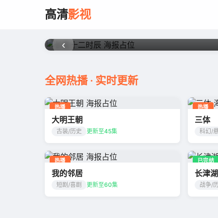
长安十二时辰
高清
影视
更新至32集
‹
全网热播 · 实时更新
热播
热播
大明王朝
三体
古装/历史
更新至45集
科幻/
热播
已完结
我的邻居
长津湖
短剧/喜剧
更新至60集
战争/