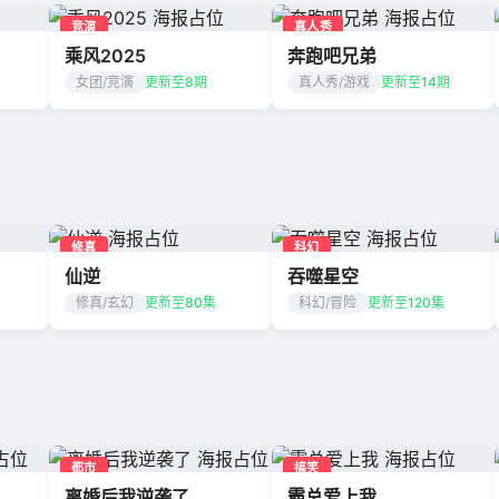
竞演
真人秀
乘风2025
奔跑吧兄弟
女团/竞演
更新至8期
真人秀/游戏
更新至14期
修真
科幻
仙逆
吞噬星空
修真/玄幻
更新至80集
科幻/冒险
更新至120集
都市
搞笑
离婚后我逆袭了
霸总爱上我